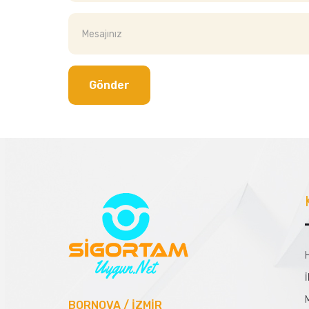
Gönder
İ
BORNOVA / İZMİR